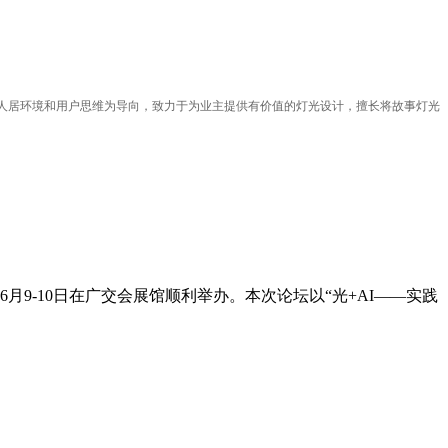
以人居环境和用户思维为导向，致力于为业主提供有价值的灯光设计，擅长将故事灯光
月9-10日在广交会展馆顺利举办。本次论坛以“光+AI——实践