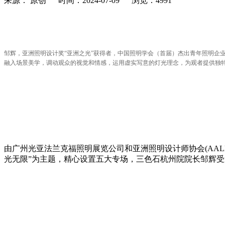
来源： 原创 时间：2024-07-09 浏览：4991
邹辉，亚洲照明设计奖“亚洲之光”获得者，中国照明学会（首届）杰出青年照明企
融入场景美学，调动观众的视觉和情感，运用虚实写意的灯光理念，为观者提供独
由广州光亚法兰克福照明展览公司和亚洲照明设计师协会(AALD
光无限”为主题，精心设置五大专场，三色石杭州院院长邹辉