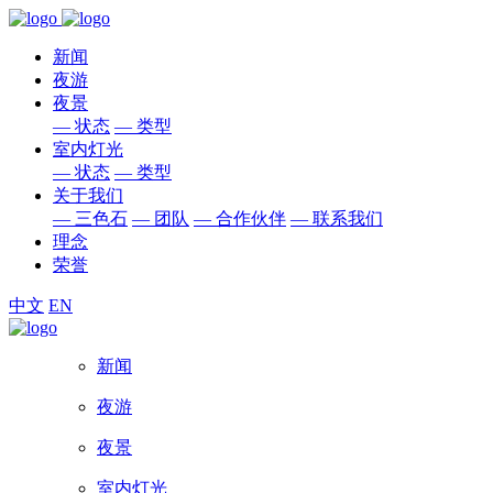
新闻
夜游
夜景
—
状态
—
类型
室内灯光
—
状态
—
类型
关于我们
—
三色石
—
团队
—
合作伙伴
—
联系我们
理念
荣誉
中文
EN
新闻
夜游
夜景
室内灯光